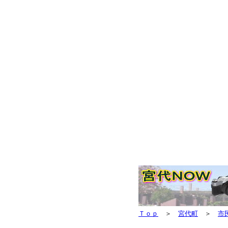
Ｔｏｐ
＞
宮代町
＞
市