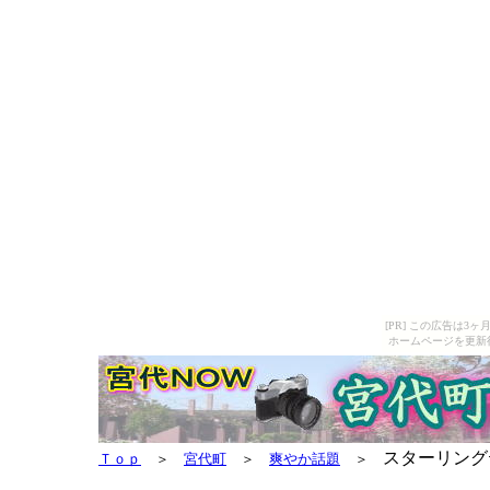
[PR] この広告は
ホームページを更新
スターリング
Ｔｏｐ
＞
宮代町
＞
爽やか話題
＞