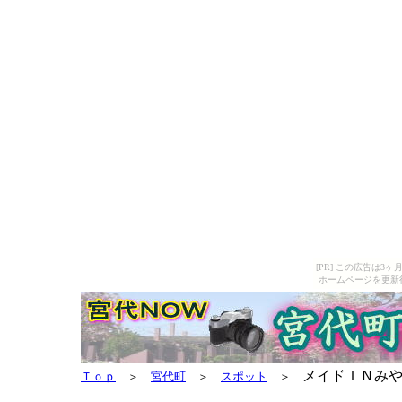
[PR] この広告は
ホームページを更新
メイドＩＮみや
Ｔｏｐ
＞
宮代町
＞
スポット
＞