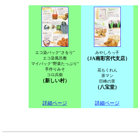
エコ染バック“さをり”
みやしろっ子
エコ染風呂敷
（JA南彩宮代支店）
マイバック“野菜たっぷり”
手作りみそ
花もくれん
コロ兵衛
茶マン
（新しい村）
巨峰の里
（八宝堂）
詳細ページ
詳細ページ