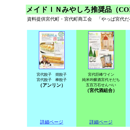
メイドＩＮみやしろ推奨品（CON
資料提供宮代町・宮代町商工会 「やっぱ宮代だべ
宮代餃子 焼餃子
宮代巨峰ワイン
宮代餃子 棒餃子
純米吟醸酒宮代そだち
（アンリン）
五百万石せんべい
（宮代酒組合）
詳細ページ
詳細ページ