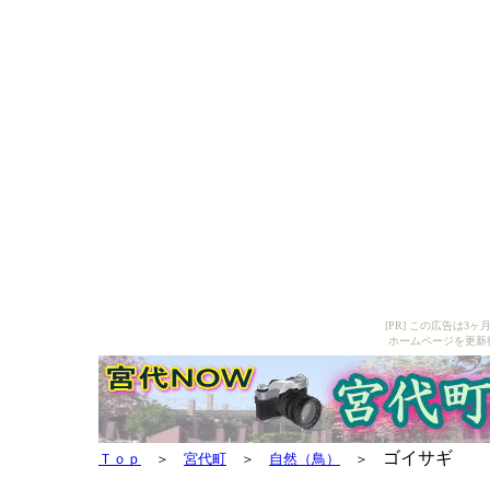
[PR] この広告は
ホームページを更新
ゴイサギ
Ｔｏｐ
＞
宮代町
＞
自然（鳥）
＞